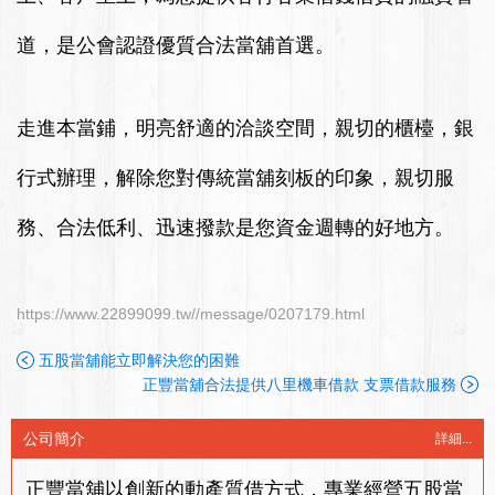
道，是公會認證優質合法當舖首選。
走進本當鋪，明亮舒適的洽談空間，親切的櫃檯，銀
行式辦理，解除您對傳統當舖刻板的印象，親切服
務、合法低利、迅速撥款是您資金週轉的好地方。
https://www.22899099.tw//message/0207179.html
五股當舖能立即解決您的困難
正豐當舖合法提供八里機車借款 支票借款服務
公司簡介
詳細...
正豐當舖以創新的動產質借方式，專業經營五股當