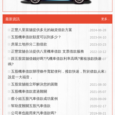
最新資訊
更多...
正豐八里當舖提供多元的融資借款方案
2024-06-28
五股機車借款額度可以到多少？
2023-04-10
房屋土地持分二胎借款
2023-03-23
正豐當舖合法提供八里機車借款 支票借款服務
2022-10-12
跟五股當舖借錢好嗎?汽機車借款利率高嗎?審核放款快速
2022-02-07
嗎?
五股機車借款辦理條件寬鬆便利，撥款快速，對於借款人來
2022-01-13
說是一大福音，
五股當舖能立即解決您的困難
2021-08-30
五股機車借款渡過難關
2021-05-07
蔡小姐五股汽車借款成功案例
2020-09-09
幫助度難關五股汽車借款
2020-02-17
公司車也能用來汽車借款嗎?
2019-08-21