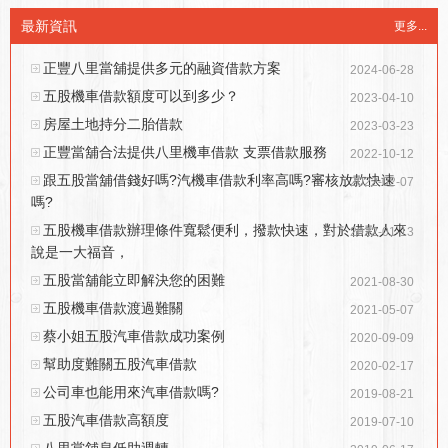
最新資訊
更多...
正豐八里當舖提供多元的融資借款方案
2024-06-28
五股機車借款額度可以到多少？
2023-04-10
房屋土地持分二胎借款
2023-03-23
正豐當舖合法提供八里機車借款 支票借款服務
2022-10-12
跟五股當舖借錢好嗎?汽機車借款利率高嗎?審核放款快速
2022-02-07
嗎?
五股機車借款辦理條件寬鬆便利，撥款快速，對於借款人來
2022-01-13
說是一大福音，
五股當舖能立即解決您的困難
2021-08-30
五股機車借款渡過難關
2021-05-07
蔡小姐五股汽車借款成功案例
2020-09-09
幫助度難關五股汽車借款
2020-02-17
公司車也能用來汽車借款嗎?
2019-08-21
五股汽車借款高額度
2019-07-10
八里當舖息低助週轉