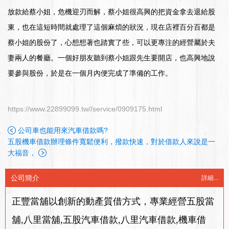
放款給蔡小姐，危機迎刃而解，蔡小姐很高興的把資金拿去退給股
東，也在這短時間就處理了這個麻煩的狀況，現在店裡百分百都是
蔡小姐的股份了，心想想著也踏實了些，可以更專注的經營屬於夫
妻兩人的餐廳。一個好朋友聽到蔡小姐跟先生要開店，也高興地說
要參與股份，於是在一個月內便完成了準備的工作。
https://www.22899099.tw//service/0909175.html
公司車也能用來汽車借款嗎?
五股機車借款辦理條件寬鬆便利，撥款快速，對於借款人來說是一
大福音，
公司簡介
詳細...
正豐當舖以創新的動產質借方式，專業經營五股當
舖,八里當舖,五股汽車借款,八里汽車借款,機車借